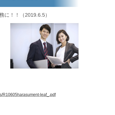
！！（2019.6.5）
ents/R10605harasument-leaf_.pdf